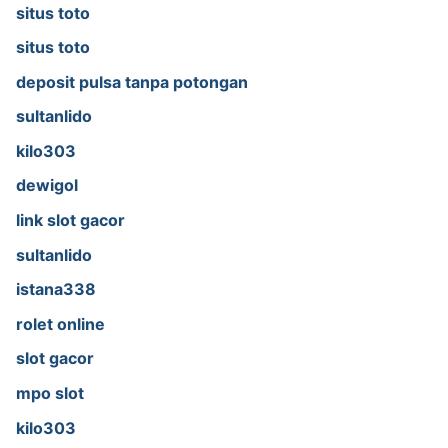
situs toto
situs toto
deposit pulsa tanpa potongan
sultanlido
kilo303
dewigol
link slot gacor
sultanlido
istana338
rolet online
slot gacor
mpo slot
kilo303