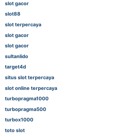
slot gacor
slot88
slot terpercaya
slot gacor
slot gacor
sultanlido
target4d
situs slot terpercaya
slot online terpercaya
turbopragma1000
turbopragma500
turbox1000
toto slot