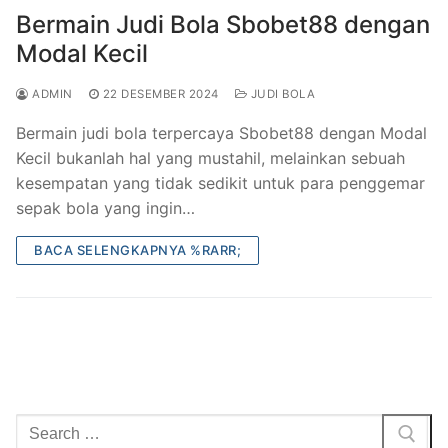
Bermain Judi Bola Sbobet88 dengan
Modal Kecil
ADMIN
22 DESEMBER 2024
JUDI BOLA
Bermain judi bola terpercaya Sbobet88 dengan Modal
Kecil bukanlah hal yang mustahil, melainkan sebuah
kesempatan yang tidak sedikit untuk para penggemar
sepak bola yang ingin…
BACA SELENGKAPNYA %RARR;
Cari: