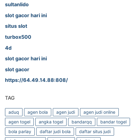
sultanlido
slot gacor hari ini
situs slot
turbox500
4d
slot gacor hari ini
slot gacor
https://64.49.14.88:808/
TAG
aduq
agen bola
agen judi
agen judi online
agen togel
angka togel
bandarqq
bandar togel
bola parlay
daftar judi bola
daftar situs judi