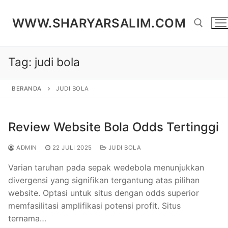
Lompat
ke
WWW.SHARYARSALIM.COM
konten
Tag:
judi bola
Cari:
BERANDA
JUDI BOLA
Review Website Bola Odds Tertinggi
ADMIN
22 JULI 2025
JUDI BOLA
Varian taruhan pada sepak wedebola menunjukkan
divergensi yang signifikan tergantung atas pilihan
website. Optasi untuk situs dengan odds superior
memfasilitasi amplifikasi potensi profit. Situs
ternama…