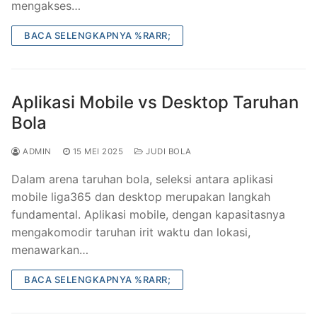
mengakses…
BACA SELENGKAPNYA %RARR;
Aplikasi Mobile vs Desktop Taruhan
Bola
ADMIN
15 MEI 2025
JUDI BOLA
Dalam arena taruhan bola, seleksi antara aplikasi
mobile liga365 dan desktop merupakan langkah
fundamental. Aplikasi mobile, dengan kapasitasnya
mengakomodir taruhan irit waktu dan lokasi,
menawarkan…
BACA SELENGKAPNYA %RARR;