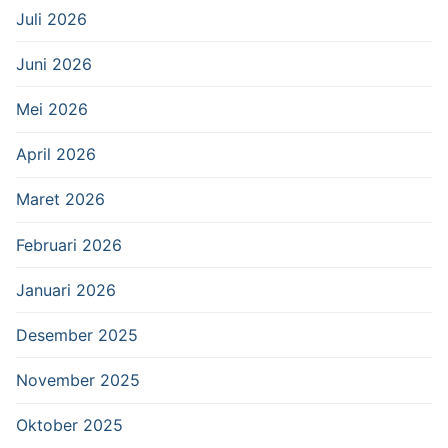
Juli 2026
Juni 2026
Mei 2026
April 2026
Maret 2026
Februari 2026
Januari 2026
Desember 2025
November 2025
Oktober 2025