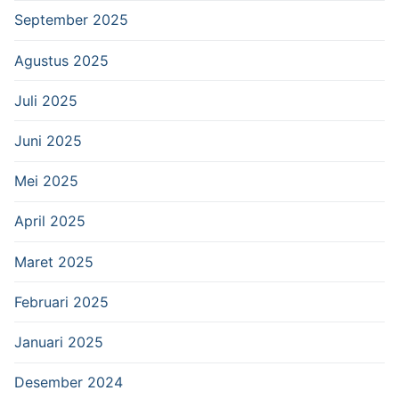
September 2025
Agustus 2025
Juli 2025
Juni 2025
Mei 2025
April 2025
Maret 2025
Februari 2025
Januari 2025
Desember 2024