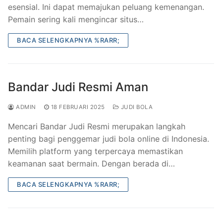
esensial. Ini dapat memajukan peluang kemenangan.
Pemain sering kali mengincar situs…
BACA SELENGKAPNYA %RARR;
Bandar Judi Resmi Aman
ADMIN
18 FEBRUARI 2025
JUDI BOLA
Mencari Bandar Judi Resmi merupakan langkah
penting bagi penggemar judi bola online di Indonesia.
Memilih platform yang terpercaya memastikan
keamanan saat bermain. Dengan berada di…
BACA SELENGKAPNYA %RARR;