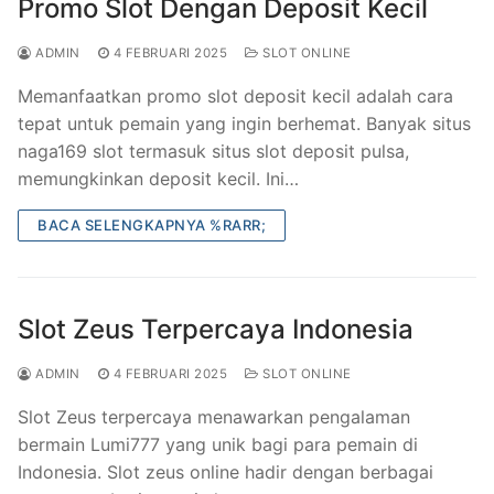
Promo Slot Dengan Deposit Kecil
ADMIN
4 FEBRUARI 2025
SLOT ONLINE
Memanfaatkan promo slot deposit kecil adalah cara
tepat untuk pemain yang ingin berhemat. Banyak situs
naga169 slot termasuk situs slot deposit pulsa,
memungkinkan deposit kecil. Ini…
BACA SELENGKAPNYA %RARR;
Slot Zeus Terpercaya Indonesia
ADMIN
4 FEBRUARI 2025
SLOT ONLINE
Slot Zeus terpercaya menawarkan pengalaman
bermain Lumi777 yang unik bagi para pemain di
Indonesia. Slot zeus online hadir dengan berbagai