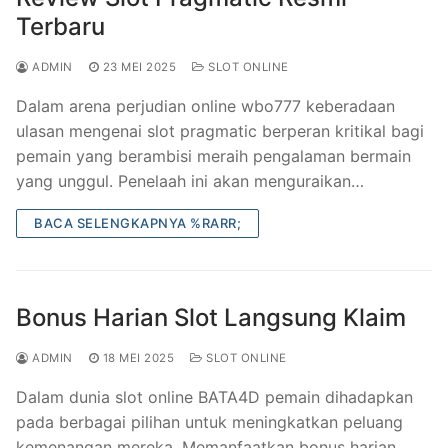
Terbaru
ADMIN
23 MEI 2025
SLOT ONLINE
Dalam arena perjudian online wbo777 keberadaan
ulasan mengenai slot pragmatic berperan kritikal bagi
pemain yang berambisi meraih pengalaman bermain
yang unggul. Penelaah ini akan menguraikan…
BACA SELENGKAPNYA %RARR;
Bonus Harian Slot Langsung Klaim
ADMIN
18 MEI 2025
SLOT ONLINE
Dalam dunia slot online BATA4D pemain dihadapkan
pada berbagai pilihan untuk meningkatkan peluang
kemenangan mereka. Memanfaatkan bonus harian