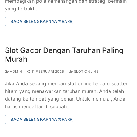
membagikan pola kemenangan dan strategi bermain
yang terbukti…
BACA SELENGKAPNYA %RARR;
Slot Gacor Dengan Taruhan Paling
Murah
ADMIN
11 FEBRUARI 2025
SLOT ONLINE
Jika Anda sedang mencari slot online terbaru scatter
hitam yang menawarkan taruhan murah, Anda telah
datang ke tempat yang benar. Untuk memulai, Anda
harus mendaftar di sebuah…
BACA SELENGKAPNYA %RARR;