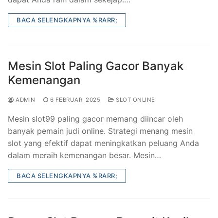
BACA SELENGKAPNYA %RARR;
Mesin Slot Paling Gacor Banyak
Kemenangan
ADMIN
6 FEBRUARI 2025
SLOT ONLINE
Mesin slot99 paling gacor memang diincar oleh
banyak pemain judi online. Strategi menang mesin
slot yang efektif dapat meningkatkan peluang Anda
dalam meraih kemenangan besar. Mesin…
BACA SELENGKAPNYA %RARR;