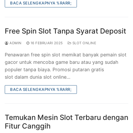
BACA SELENGKAPNYA %RARR;
Free Spin Slot Tanpa Syarat Deposit
ADMIN
16 FEBRUARI 2025
SLOT ONLINE
Penawaran free spin slot memikat banyak pemain slot
gacor untuk mencoba game baru atau yang sudah
populer tanpa biaya. Promosi putaran gratis
slot dalam dunia slot online…
BACA SELENGKAPNYA %RARR;
Temukan Mesin Slot Terbaru dengan
Fitur Canggih