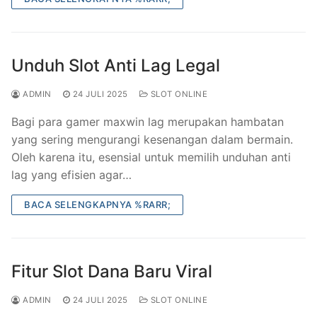
Unduh Slot Anti Lag Legal
ADMIN
24 JULI 2025
SLOT ONLINE
Bagi para gamer maxwin lag merupakan hambatan
yang sering mengurangi kesenangan dalam bermain.
Oleh karena itu, esensial untuk memilih unduhan anti
lag yang efisien agar…
BACA SELENGKAPNYA %RARR;
Fitur Slot Dana Baru Viral
ADMIN
24 JULI 2025
SLOT ONLINE