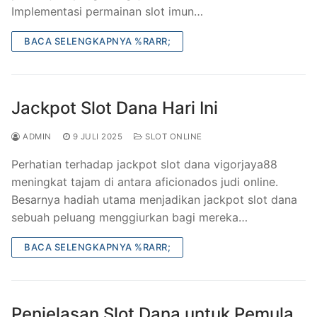
Implementasi permainan slot imun…
BACA SELENGKAPNYA %RARR;
Jackpot Slot Dana Hari Ini
ADMIN
9 JULI 2025
SLOT ONLINE
Perhatian terhadap jackpot slot dana vigorjaya88
meningkat tajam di antara aficionados judi online.
Besarnya hadiah utama menjadikan jackpot slot dana
sebuah peluang menggiurkan bagi mereka…
BACA SELENGKAPNYA %RARR;
Penjelasan Slot Dana untuk Pemula