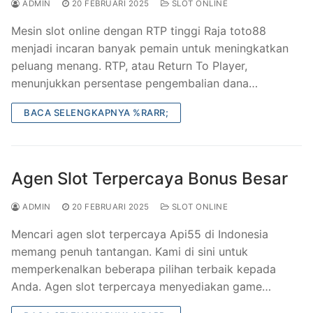
ADMIN
20 FEBRUARI 2025
SLOT ONLINE
Mesin slot online dengan RTP tinggi Raja toto88
menjadi incaran banyak pemain untuk meningkatkan
peluang menang. RTP, atau Return To Player,
menunjukkan persentase pengembalian dana…
BACA SELENGKAPNYA %RARR;
Agen Slot Terpercaya Bonus Besar
ADMIN
20 FEBRUARI 2025
SLOT ONLINE
Mencari agen slot terpercaya Api55 di Indonesia
memang penuh tantangan. Kami di sini untuk
memperkenalkan beberapa pilihan terbaik kepada
Anda. Agen slot terpercaya menyediakan game…