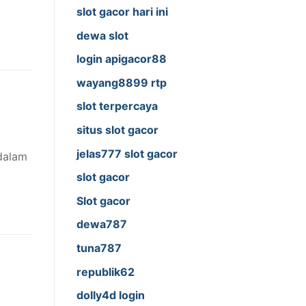
slot gacor hari ini
dewa slot
login apigacor88
wayang8899 rtp
slot terpercaya
situs slot gacor
jelas777 slot gacor
dalam
slot gacor
Slot gacor
dewa787
tuna787
republik62
dolly4d login