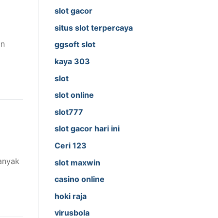
slot gacor
situs slot terpercaya
an
ggsoft slot
kaya 303
slot
slot online
slot777
slot gacor hari ini
Ceri 123
anyak
slot maxwin
casino online
hoki raja
virusbola