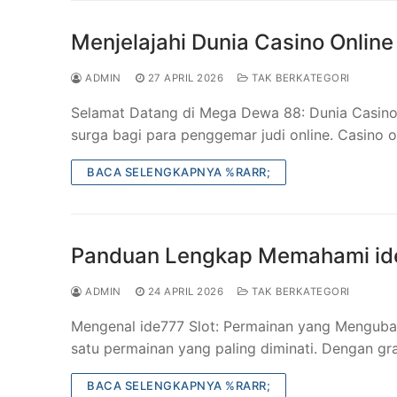
Menjelajahi Dunia Casino Onlin
ADMIN
27 APRIL 2026
TAK BERKATEGORI
Selamat Datang di Mega Dewa 88: Dunia Casino O
surga bagi para penggemar judi online. Casino o
BACA SELENGKAPNYA %RARR;
Panduan Lengkap Memahami ide7
ADMIN
24 APRIL 2026
TAK BERKATEGORI
Mengenal ide777 Slot: Permainan yang Mengubah 
satu permainan yang paling diminati. Dengan g
BACA SELENGKAPNYA %RARR;