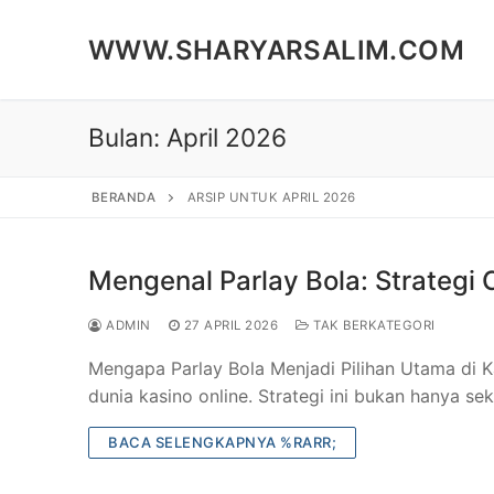
Lompat
ke
WWW.SHARYARSALIM.COM
konten
Bulan:
April 2026
BERANDA
ARSIP UNTUK APRIL 2026
Mengenal Parlay Bola: Strategi 
ADMIN
27 APRIL 2026
TAK BERKATEGORI
Mengapa Parlay Bola Menjadi Pilihan Utama di K
dunia kasino online. Strategi ini bukan hanya se
BACA SELENGKAPNYA %RARR;