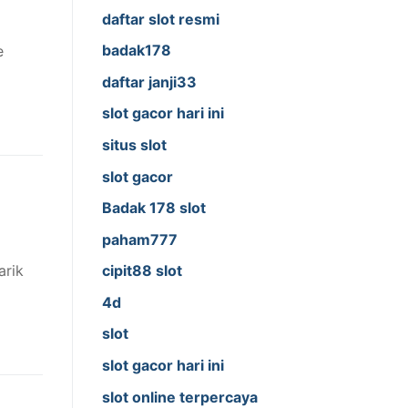
daftar slot resmi
badak178
e
daftar janji33
slot gacor hari ini
situs slot
slot gacor
Badak 178 slot
paham777
arik
cipit88 slot
4d
slot
slot gacor hari ini
slot online terpercaya