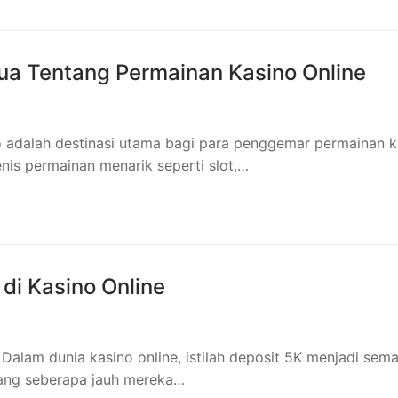
ua Tentang Permainan Kasino Online
adalah destinasi utama bagi para penggemar permainan k
enis permainan menarik seperti slot,…
di Kasino Online
lam dunia kasino online, istilah deposit 5K menjadi sema
tang seberapa jauh mereka…