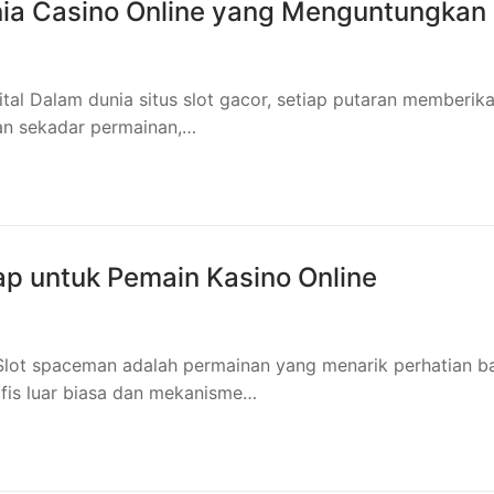
nia Casino Online yang Menguntungkan
tal Dalam dunia situs slot gacor, setiap putaran memberik
an sekadar permainan,…
p untuk Pemain Kasino Online
Slot spaceman adalah permainan yang menarik perhatian b
fis luar biasa dan mekanisme…