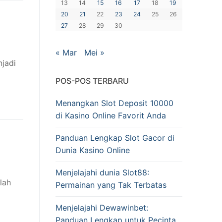
13
14
15
16
17
18
19
20
21
22
23
24
25
26
27
28
29
30
« Mar
Mei »
njadi
POS-POS TERBARU
Menangkan Slot Deposit 10000
di Kasino Online Favorit Anda
Panduan Lengkap Slot Gacor di
Dunia Kasino Online
Menjelajahi dunia Slot88:
lah
Permainan yang Tak Terbatas
Menjelajahi Dewawinbet:
Panduan Lengkap untuk Pecinta