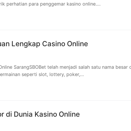
rik perhatian para penggemar kasino online.…
an Lengkap Casino Online
nline SarangSBOBet telah menjadi salah satu nama besar 
ermainan seperti slot, lottery, poker,…
 di Dunia Kasino Online