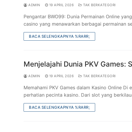
ADMIN
19 APRIL 2026
TAK BERKATEGORI
Pengantar BWO99: Dunia Permainan Online yang
casino yang menawarkan berbagai permainan seru
BACA SELENGKAPNYA %RARR;
Menjelajahi Dunia PKV Games: Sl
ADMIN
19 APRIL 2026
TAK BERKATEGORI
Memahami PKV Games dalam Kasino Online Di era
perhatian pecinta kasino. Dari slot yang berkil
BACA SELENGKAPNYA %RARR;