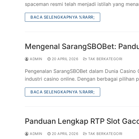
spaceman resmi telah menjadi istilah yang mena
BACA SELENGKAPNYA %RARR;
Mengenal SarangSBOBet: Pandu
ADMIN
20 APRIL 2026
TAK BERKATEGORI
Pengenalan SarangSBOBet dalam Dunia Casino O
industri casino online. Dengan berbagai pilihan p
BACA SELENGKAPNYA %RARR;
Panduan Lengkap RTP Slot Gacor
ADMIN
20 APRIL 2026
TAK BERKATEGORI