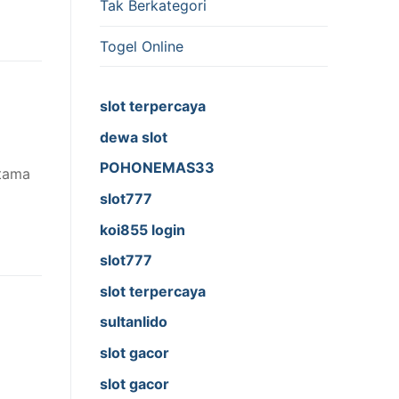
Tak Berkategori
Togel Online
slot terpercaya
dewa slot
POHONEMAS33
rtama
slot777
koi855 login
slot777
slot terpercaya
sultanlido
slot gacor
slot gacor