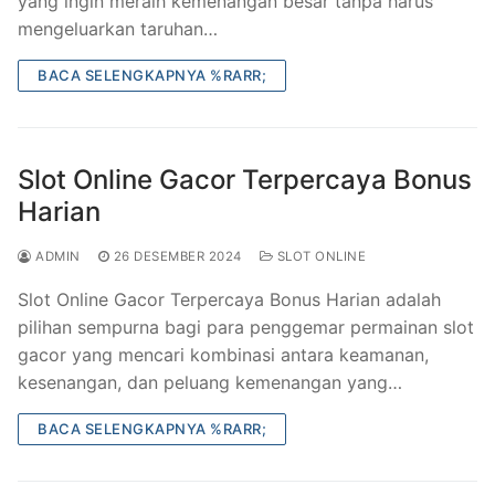
yang ingin meraih kemenangan besar tanpa harus
mengeluarkan taruhan…
BACA SELENGKAPNYA %RARR;
Slot Online Gacor Terpercaya Bonus
Harian
ADMIN
26 DESEMBER 2024
SLOT ONLINE
Slot Online Gacor Terpercaya Bonus Harian adalah
pilihan sempurna bagi para penggemar permainan slot
gacor yang mencari kombinasi antara keamanan,
kesenangan, dan peluang kemenangan yang…
BACA SELENGKAPNYA %RARR;