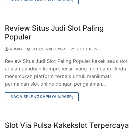
Review Situs Judi Slot Paling
Populer
ADMIN
31 DESEMBER 2024
SLOT ONLINE
Review Situs Judi Slot Paling Populer kakek zeus slot
adalah panduan komprehensif yang membantu Anda
menemukan platform terbaik untuk menikmati
permainan slot online dengan pengalaman…
BACA SELENGKAPNYA %RARR;
Slot Via Pulsa Kakekslot Terpercaya