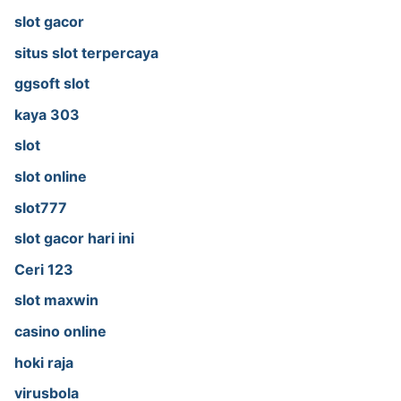
slot gacor
situs slot terpercaya
ggsoft slot
kaya 303
slot
slot online
slot777
slot gacor hari ini
Ceri 123
slot maxwin
casino online
hoki raja
virusbola