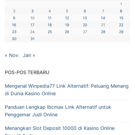
1
2
3
4
5
6
7
8
9
10
11
12
13
14
15
16
17
18
19
20
21
22
23
24
25
26
27
28
29
30
31
« Nov
Jan »
POS-POS TERBARU
Mengenal Winpedia77 Link Alternatif: Peluang Menang
di Dunia Kasino Online
Panduan Lengkap Ibcmax Link Alternatif untuk
Penggemar Judi Online
Menangkan Slot Deposit 10000 di Kasino Online