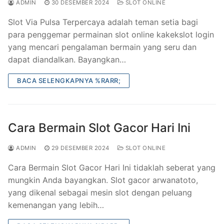
ADMIN
30 DESEMBER 2024
SLOT ONLINE
Slot Via Pulsa Terpercaya adalah teman setia bagi
para penggemar permainan slot online kakekslot login
yang mencari pengalaman bermain yang seru dan
dapat diandalkan. Bayangkan…
BACA SELENGKAPNYA %RARR;
Cara Bermain Slot Gacor Hari Ini
ADMIN
29 DESEMBER 2024
SLOT ONLINE
Cara Bermain Slot Gacor Hari Ini tidaklah seberat yang
mungkin Anda bayangkan. Slot gacor arwanatoto,
yang dikenal sebagai mesin slot dengan peluang
kemenangan yang lebih…