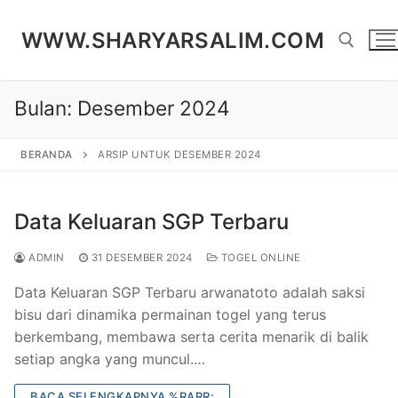
Lompat
ke
WWW.SHARYARSALIM.COM
konten
Bulan:
Desember 2024
Cari:
BERANDA
ARSIP UNTUK DESEMBER 2024
Data Keluaran SGP Terbaru
ADMIN
31 DESEMBER 2024
TOGEL ONLINE
Data Keluaran SGP Terbaru arwanatoto adalah saksi
bisu dari dinamika permainan togel yang terus
berkembang, membawa serta cerita menarik di balik
setiap angka yang muncul.…
BACA SELENGKAPNYA %RARR;