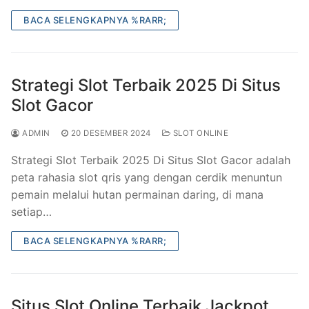
BACA SELENGKAPNYA %RARR;
Strategi Slot Terbaik 2025 Di Situs
Slot Gacor
ADMIN
20 DESEMBER 2024
SLOT ONLINE
Strategi Slot Terbaik 2025 Di Situs Slot Gacor adalah
peta rahasia slot qris yang dengan cerdik menuntun
pemain melalui hutan permainan daring, di mana
setiap…
BACA SELENGKAPNYA %RARR;
Situs Slot Online Terbaik Jackpot