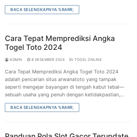
BACA SELENGKAPNYA %RARR;
Cara Tepat Memprediksi Angka
Togel Toto 2024
ADMIN
8 DESEMBER 2024
TOGEL ONLINE
Cara Tepat Memprediksi Angka Togel Toto 2024
adalah pencarian situs arwanatoto yang tampak
seperti mengejar bayangan di tengah kabut tebal—
sebuah usaha yang penuh dengan ketidakpastian,…
BACA SELENGKAPNYA %RARR;
Panduan Pola Slot Gacor Terupdate