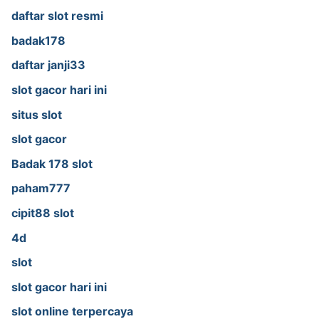
daftar slot resmi
badak178
daftar janji33
slot gacor hari ini
situs slot
slot gacor
Badak 178 slot
paham777
cipit88 slot
4d
slot
slot gacor hari ini
slot online terpercaya