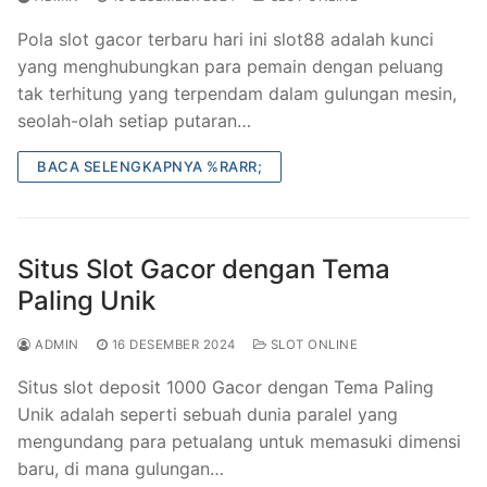
Pola slot gacor terbaru hari ini slot88 adalah kunci
yang menghubungkan para pemain dengan peluang
tak terhitung yang terpendam dalam gulungan mesin,
seolah-olah setiap putaran…
BACA SELENGKAPNYA %RARR;
Situs Slot Gacor dengan Tema
Paling Unik
ADMIN
16 DESEMBER 2024
SLOT ONLINE
Situs slot deposit 1000 Gacor dengan Tema Paling
Unik adalah seperti sebuah dunia paralel yang
mengundang para petualang untuk memasuki dimensi
baru, di mana gulungan…