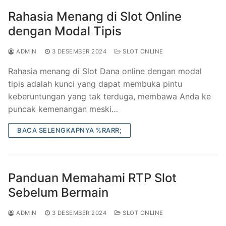
Rahasia Menang di Slot Online
dengan Modal Tipis
ADMIN
3 DESEMBER 2024
SLOT ONLINE
Rahasia menang di Slot Dana online dengan modal
tipis adalah kunci yang dapat membuka pintu
keberuntungan yang tak terduga, membawa Anda ke
puncak kemenangan meski…
BACA SELENGKAPNYA %RARR;
Panduan Memahami RTP Slot
Sebelum Bermain
ADMIN
3 DESEMBER 2024
SLOT ONLINE