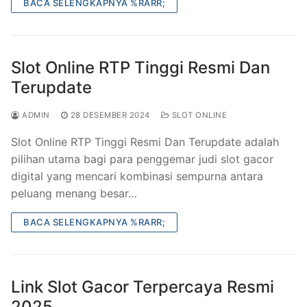
BACA SELENGKAPNYA %RARR;
Slot Online RTP Tinggi Resmi Dan
Terupdate
ADMIN
28 DESEMBER 2024
SLOT ONLINE
Slot Online RTP Tinggi Resmi Dan Terupdate adalah
pilihan utama bagi para penggemar judi slot gacor
digital yang mencari kombinasi sempurna antara
peluang menang besar…
BACA SELENGKAPNYA %RARR;
Link Slot Gacor Terpercaya Resmi
2025