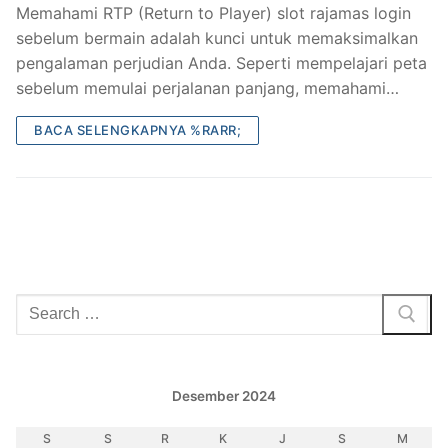
Memahami RTP (Return to Player) slot rajamas login
sebelum bermain adalah kunci untuk memaksimalkan
pengalaman perjudian Anda. Seperti mempelajari peta
sebelum memulai perjalanan panjang, memahami…
BACA SELENGKAPNYA %RARR;
Cari:
Desember 2024
S
S
R
K
J
S
M