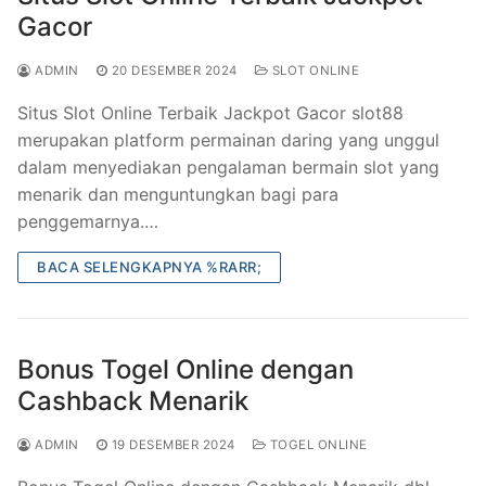
Gacor
ADMIN
20 DESEMBER 2024
SLOT ONLINE
Situs Slot Online Terbaik Jackpot Gacor slot88
merupakan platform permainan daring yang unggul
dalam menyediakan pengalaman bermain slot yang
menarik dan menguntungkan bagi para
penggemarnya.…
BACA SELENGKAPNYA %RARR;
Bonus Togel Online dengan
Cashback Menarik
ADMIN
19 DESEMBER 2024
TOGEL ONLINE