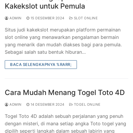
Kakekslot untuk Pemula
ADMIN
15 DESEMBER 2024
SLOT ONLINE
Situs judi kakekslot merupakan platform permainan
slot online yang menawarkan pengalaman bermain
yang menarik dan mudah diakses bagi para pemula.
Sebagai salah satu bentuk hiburan…
BACA SELENGKAPNYA %RARR;
Cara Mudah Menang Togel Toto 4D
ADMIN
14 DESEMBER 2024
TOGEL ONLINE
Togel Toto 4D adalah sebuah perjalanan yang penuh
dengan misteri, di mana setiap angka Toto togel yang
dipilih seperti langkah dalam sebuah labirin yang