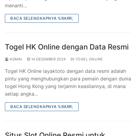
menanti…
BACA SELENGKAPNYA %RARR;
Togel HK Online dengan Data Resmi
ADMIN
14 DESEMBER 2024
TOGEL ONLINE
Togel HK Online layaktoto dengan data resmi adalah
pintu yang menghubungkan para pemain dengan dunia
togel Hong Kong yang terjamin keasliannya, di mana
setiap angka…
BACA SELENGKAPNYA %RARR;
Situs Slot Online Resmi untuk