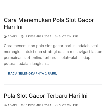
Cara Menemukan Pola Slot Gacor
Hari Ini
ADMIN
17 DESEMBER 2024
SLOT ONLINE
Cara menemukan pola slot gacor hari ini adalah seni
merangkai intuisi dan strategi dalam menavigasi lautan
permainan slot online terbaru seolah-olah setiap
putaran adalah langkah…
BACA SELENGKAPNYA %RARR;
Pola Slot Gacor Terbaru Hari Ini
ADMIN
16 DESEMBER 2024
SLOT ONLINE