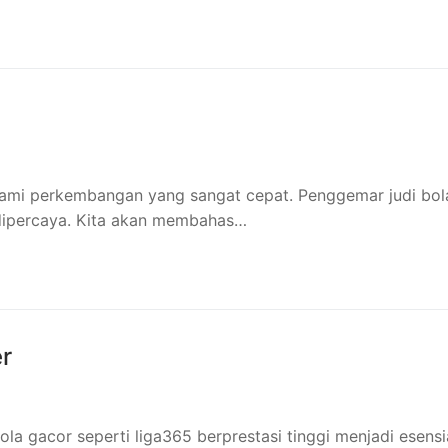
ami perkembangan yang sangat cepat. Penggemar judi bol
t dipercaya. Kita akan membahas…
r
la gacor seperti liga365 berprestasi tinggi menjadi esensial