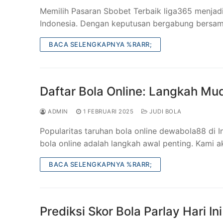
Memilih Pasaran Sbobet Terbaik liga365 menjadi
Indonesia. Dengan keputusan bergabung bersam
BACA SELENGKAPNYA %RARR;
Daftar Bola Online: Langkah M
ADMIN
1 FEBRUARI 2025
JUDI BOLA
Popularitas taruhan bola online dewabola88 di 
bola online adalah langkah awal penting. Kami
BACA SELENGKAPNYA %RARR;
Prediksi Skor Bola Parlay Hari Ini