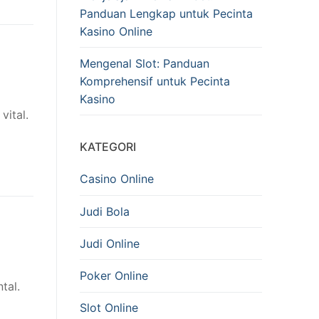
Panduan Lengkap untuk Pecinta
Kasino Online
Mengenal Slot: Panduan
Komprehensif untuk Pecinta
Kasino
vital.
KATEGORI
Casino Online
Judi Bola
Judi Online
Poker Online
tal.
Slot Online