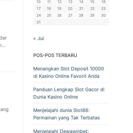
10
11
12
13
14
15
16
17
18
19
20
21
22
23
24
25
26
27
28
29
30
31
dar
« Jul
in…
POS-POS TERBARU
Menangkan Slot Deposit 10000
di Kasino Online Favorit Anda
Panduan Lengkap Slot Gacor di
Dunia Kasino Online
jang
Menjelajahi dunia Slot88:
Permainan yang Tak Terbatas
Menjelajahi Dewawinbet: