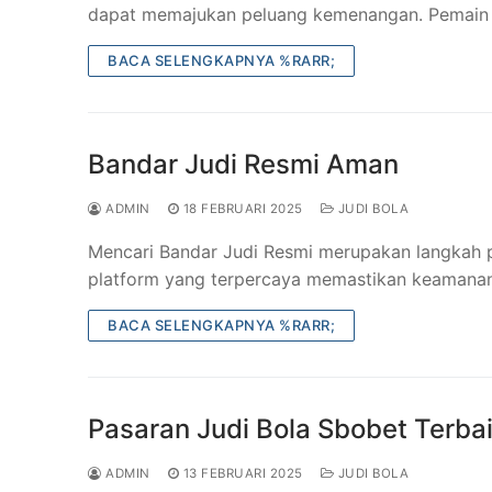
dapat memajukan peluang kemenangan. Pemain s
BACA SELENGKAPNYA %RARR;
Bandar Judi Resmi Aman
ADMIN
18 FEBRUARI 2025
JUDI BOLA
Mencari Bandar Judi Resmi merupakan langkah pe
platform yang terpercaya memastikan keamanan
BACA SELENGKAPNYA %RARR;
Pasaran Judi Bola Sbobet Terba
ADMIN
13 FEBRUARI 2025
JUDI BOLA