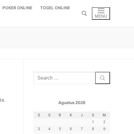
POKER ONLINE
TOGEL ONLINE
MENU
Cari:
Cari:
te.
Agustus 2026
S
S
R
K
J
S
M
1
2
3
4
5
6
7
8
9