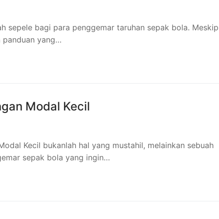
klah sepele bagi para penggemar taruhan sepak bola. Meski
kan panduan yang…
gan Modal Kecil
odal Kecil bukanlah hal yang mustahil, melainkan sebuah
gemar sepak bola yang ingin…