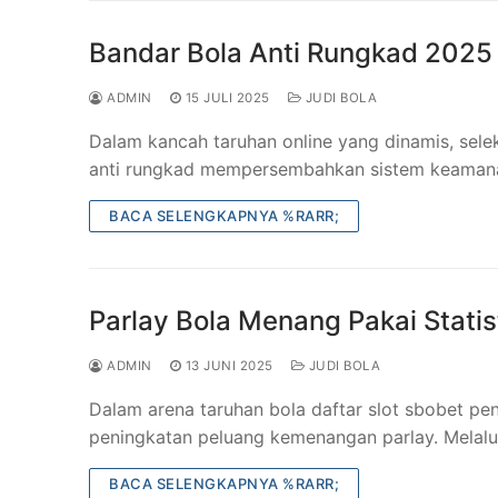
Bandar Bola Anti Rungkad 2025
ADMIN
15 JULI 2025
JUDI BOLA
Dalam kancah taruhan online yang dinamis, selek
anti rungkad mempersembahkan sistem keamana
BACA SELENGKAPNYA %RARR;
Parlay Bola Menang Pakai Statis
ADMIN
13 JUNI 2025
JUDI BOLA
Dalam arena taruhan bola daftar slot sbobet pe
peningkatan peluang kemenangan parlay. Melalui
BACA SELENGKAPNYA %RARR;