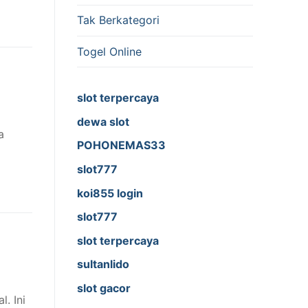
Tak Berkategori
Togel Online
slot terpercaya
dewa slot
a
POHONEMAS33
slot777
koi855 login
slot777
slot terpercaya
sultanlido
slot gacor
. Ini