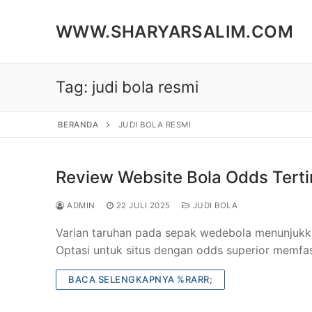
Lompat
ke
WWW.SHARYARSALIM.COM
konten
Tag:
judi bola resmi
BERANDA
JUDI BOLA RESMI
Review Website Bola Odds Terti
ADMIN
22 JULI 2025
JUDI BOLA
Varian taruhan pada sepak wedebola menunjukkan
Optasi untuk situs dengan odds superior memfasil
BACA SELENGKAPNYA %RARR;