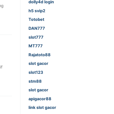
dolly4d login
ng
h5 svip2
Totobet
DAN777
slot777
MT777
Rajatoto88
slot gacor
if
slot123
stm88
slot gacor
apigacor88
link slot gacor