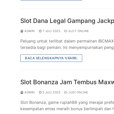
Slot Dana Legal Gampang Jackp
ADMIN
7 JULI 2025
SLOT ONLINE
Peluang untuk terlibat dalam permainan IBCMAX S
tersedia bagi pemain. Ini menyempurnakan pe
BACA SELENGKAPNYA %RARR;
Slot Bonanza Jam Tembus Max
ADMIN
5 JULI 2025
JUDI ONLINE
Slot Bonanza, game rupiah88 yang merajai prefer
kesempatan emas meraih bonus berlimpah dan h