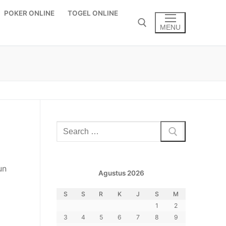
POKER ONLINE
TOGEL ONLINE
MENU
Cari:
Cari:
un
Agustus 2026
S
S
R
K
J
S
M
1
2
3
4
5
6
7
8
9