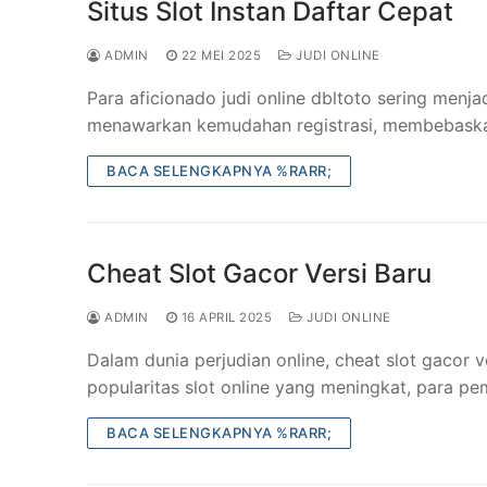
Situs Slot Instan Daftar Cepat
ADMIN
22 MEI 2025
JUDI ONLINE
Para aficionado judi online dbltoto sering menjad
menawarkan kemudahan registrasi, membebask
BACA SELENGKAPNYA %RARR;
Cheat Slot Gacor Versi Baru
ADMIN
16 APRIL 2025
JUDI ONLINE
Dalam dunia perjudian online, cheat slot gacor v
popularitas slot online yang meningkat, para p
BACA SELENGKAPNYA %RARR;