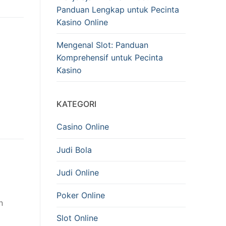
Panduan Lengkap untuk Pecinta
Kasino Online
Mengenal Slot: Panduan
Komprehensif untuk Pecinta
Kasino
KATEGORI
Casino Online
Judi Bola
Judi Online
Poker Online
n
Slot Online