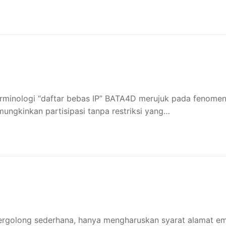
erminologi “daftar bebas IP” BATA4D merujuk pada fenome
emungkinkan partisipasi tanpa restriksi yang…
tergolong sederhana, hanya mengharuskan syarat alamat em