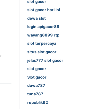
slot gacor
slot gacor hari ini
dewa slot
login apigacor88
wayang8899 rtp
slot terpercaya
situs slot gacor
k
jelas777 slot gacor
slot gacor
Slot gacor
dewa787
tuna787
republik62