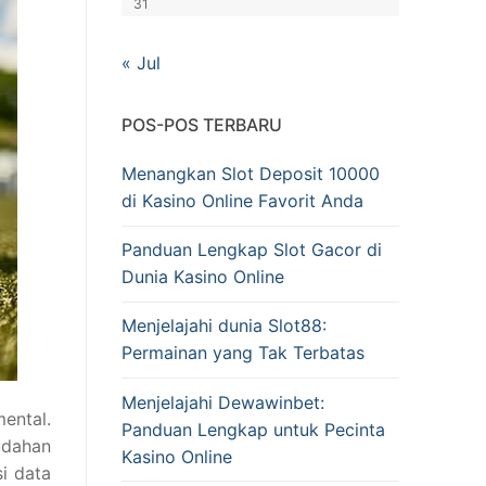
31
« Jul
POS-POS TERBARU
Menangkan Slot Deposit 10000
di Kasino Online Favorit Anda
Panduan Lengkap Slot Gacor di
Dunia Kasino Online
Menjelajahi dunia Slot88:
Permainan yang Tak Terbatas
Menjelajahi Dewawinbet:
ental.
Panduan Lengkap untuk Pecinta
udahan
Kasino Online
si data