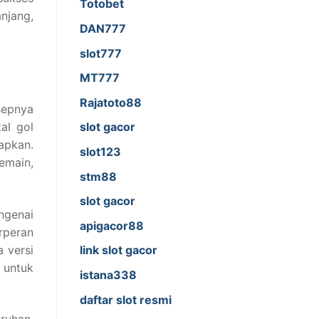
Totobet
njang,
DAN777
slot777
MT777
Rajatoto88
sepnya
al gol
slot gacor
apkan.
slot123
emain,
stm88
slot gacor
ngenai
apigacor88
rperan
 versi
link slot gacor
 untuk
istana338
daftar slot resmi