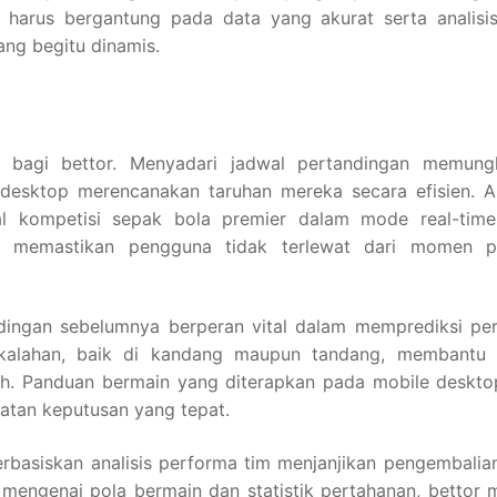
an harus bergantung pada data yang akurat serta analisi
ng begitu dinamis.
al bagi bettor. Menyadari jadwal pertandingan memung
desktop merencanakan taruhan mereka secara efisien. Ap
l kompetisi sepak bola premier dalam mode real-time.
ini memastikan pengguna tidak terlewat dari momen p
andingan sebelumnya berperan vital dalam memprediksi pe
kalahan, baik di kandang maupun tandang, membantu 
ih. Panduan bermain yang diterapkan pada mobile deskto
uatan keputusan yang tepat.
rbasiskan analisis performa tim menjanjikan pengembalia
 mengenai pola bermain dan statistik pertahanan, bettor