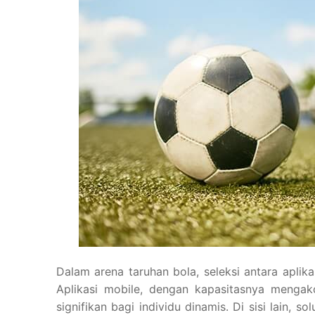
Dalam arena taruhan bola, seleksi antara aplik
Aplikasi mobile, dengan kapasitasnya mengak
signifikan bagi individu dinamis. Di sisi lain, s