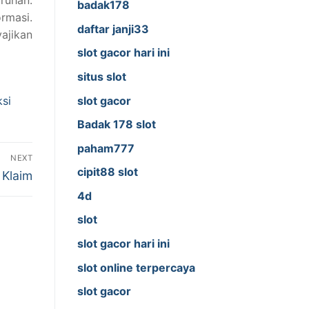
ruhan.
badak178
rmasi.
daftar janji33
ajikan
slot gacor hari ini
situs slot
slot gacor
ksi
Badak 178 slot
paham777
NEXT
cipit88 slot
 Klaim
4d
slot
slot gacor hari ini
slot online terpercaya
slot gacor