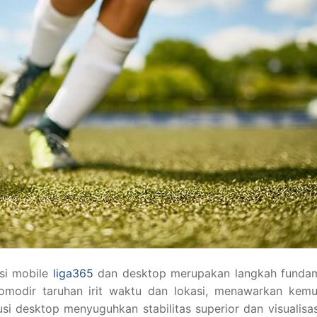
asi mobile
liga365
dan desktop merupakan langkah fundam
omodir taruhan irit waktu dan lokasi, menawarkan kem
olusi desktop menyuguhkan stabilitas superior dan visualisa