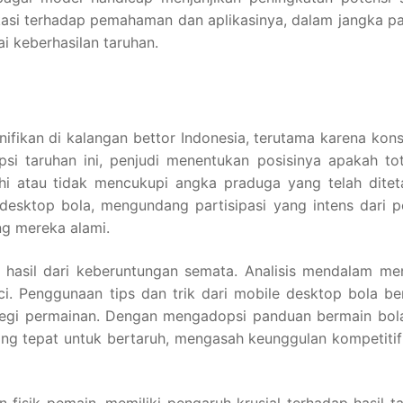
ikasi terhadap pemahaman dan aplikasinya, dalam jangka pa
 keberhasilan taruhan.
gnifikan di kalangan bettor Indonesia, terutama karena kon
i taruhan ini, penjudi menentukan posisinya apakah tot
hi atau tidak mencukupi angka praduga yang telah ditet
 desktop bola, mengundang partisipasi yang intens dari p
g mereka alami.
 hasil dari keberuntungan semata. Analisis mendalam me
i. Penggunaan tips dan trik dari mobile desktop bola be
rategi permainan. Dengan mengadopsi panduan bermain bola
ang tepat untuk bertaruh, mengasah keunggulan kompetitif