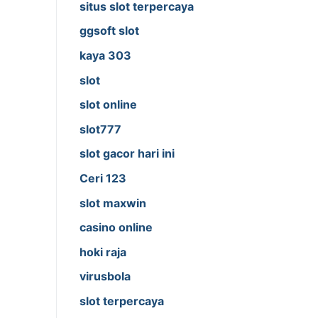
situs slot terpercaya
ggsoft slot
kaya 303
slot
slot online
slot777
slot gacor hari ini
Ceri 123
slot maxwin
casino online
hoki raja
virusbola
slot terpercaya