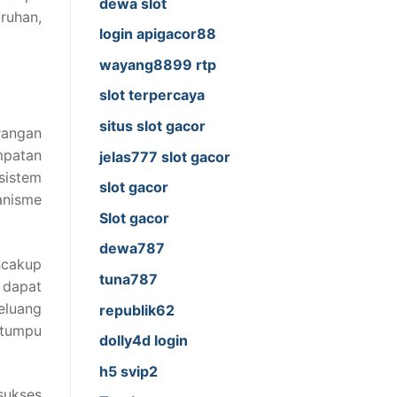
dewa slot
aruhan,
login apigacor88
wayang8899 rtp
slot terpercaya
situs slot gacor
rangan
mpatan
jelas777 slot gacor
sistem
slot gacor
anisme
Slot gacor
dewa787
ncakup
tuna787
 dapat
eluang
republik62
rtumpu
dolly4d login
h5 svip2
sukses